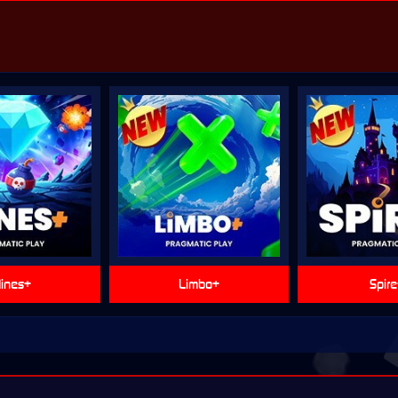
ines+
Limbo+
Spir