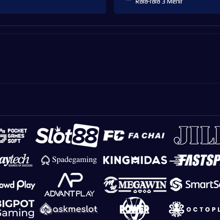
Rata-rata 3 Menit