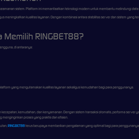
eamanan sistem. Platform ini memanfaatkan teknologi modern untuk membantu melindungi data 
us meningkatkan kualitas layanan. Dengan kombinasi antara stabilitas server dan sistem yang 
 Memilih RINGBET88?
ngguna, di antaranya:
platform yang mengutamakan kualitas layanan sekaligus kemudahan bagi para penggunanya.
atan, kemudahan, dan kenyamanan. Dengan sistem transaksi otomatis, performa server yang s
 menginginkan proses yang praktis dan efisien.
jutan,
RINGBET88
terus berupaya memberikan pengalaman yang optimal bagi para penggunanya, s