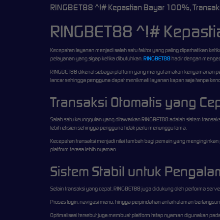
RINGBET88 ^!# Kepastian Bayar 100%, Transaksi
RINGBET88 ^!# Kepastia
Kecepatan layanan menjadi salah satu faktor yang paling diperhatikan ketik
pelayanan yang sigap ketika dibutuhkan.
RINGBET88
hadir dengan mengede
RINGBET88 dikenal sebagai platform yang mengutamakan kenyamanan pengg
lancar sehingga pengguna dapat menikmati layanan kapan saja tanpa kenda
Transaksi Otomatis yang Cep
Salah satu keunggulan yang ditawarkan RINGBET88 adalah sistem transaks
lebih efisien sehingga pengguna tidak perlu menunggu lama.
Kecepatan transaksi menjadi nilai tambah bagi pemain yang menginginkan p
platform terasa lebih nyaman.
Sistem Stabil untuk Penga
Selain transaksi yang cepat, RINGBET88 juga didukung oleh performa serve
Proses login, navigasi menu, hingga perpindahan antarhalaman berlangsun
Optimalisasi tersebut juga membuat platform tetap nyaman digunakan pada