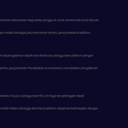
mberikan keleluasaan bagi setiap pengguna untuk menemukan jenis hiburan
melalui berbagai judul permainan terbaru yang tersedia di platform.
lah berpengalaman dapat memahami alur penggunaan platform dengan
i fitur yang tersedia. Pendekatan ini membantu menciptakan pengalaman
nsaksi, maupun penggunaan fitur, tim layanan pelanggan dapat
ih efisien sehingga aktivitas di platform dapat kembali berjalan dengan