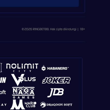
©2026 RINGBET88. Hak cipta dilindungi | 18+