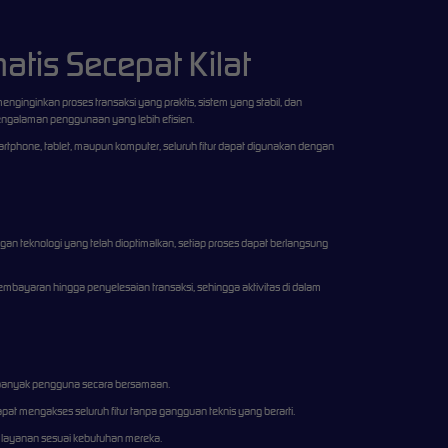
tis Secepat Kilat
enginginkan proses transaksi yang praktis, sistem yang stabil, dan
ngalaman penggunaan yang lebih efisien.
phone, tablet, maupun komputer, seluruh fitur dapat digunakan dengan
 teknologi yang telah dioptimalkan, setiap proses dapat berlangsung
embayaran hingga penyelesaian transaksi, sehingga aktivitas di dalam
eh banyak pengguna secara bersamaan.
t mengakses seluruh fitur tanpa gangguan teknis yang berarti.
s layanan sesuai kebutuhan mereka.