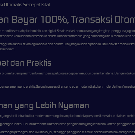
 Otomatis Secepat Kilat
n Bayar 100%, Transaksi Otoma
a memilih sebuah platform hiburan digital. Selain variasi permainan yang lengkap, pengguna juga m
pankan kemudahan akses serta sistem transaksi otomatis yang dirancang untuk memberikan pe
una melalui teknologi modern dan antarmuka yang mudah dipahami. Baik diakses melalui smart
la berarti.
at dan Praktis
i otomatis yang membantu mempercepat proses deposit maupun penarikan dana. Dengan dukungan
engalaman yang praktis. Seluruh proses dirancang agar mudah dilakukan, mulai dari konfirmasi p
laman yang Lebih Nyaman
r yang stabil. Infrastruktur modern memungkinkan platform tetap responsif meskipun diakses ol
g dengan lancar. Hal ini membantu menciptakan pengalaman yang lebih baik karena pengguna dapa
 berbagai perangkat dan ukuran layar, sehingga pengguna memiliki fleksibilitas dalam mengakse