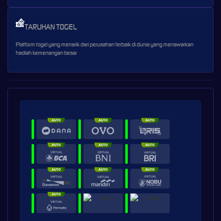
TARUHAN TOGEL
Platform togel yang menarik dari perusahan terbaik di dunia yang menawarkan
hadiah kemenangan besar