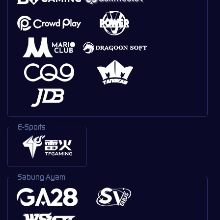
E-Sports
Sabung Ayam