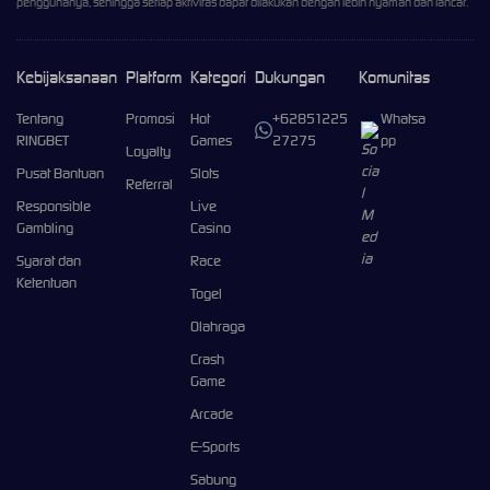
penggunanya, sehingga setiap aktivitas dapat dilakukan dengan lebih nyaman dan lancar.
Kebijaksanaan
Platform
Kategori
Dukungan
Komunitas
Tentang
Promosi
Hot
+62851225
Whatsa
RINGBET
Games
27275
pp
Loyalty
Pusat Bantuan
Slots
Referral
Responsible
Live
Gambling
Casino
Syarat dan
Race
Ketentuan
Togel
Olahraga
Crash
Game
Arcade
E-Sports
Sabung