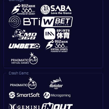
Crash Game