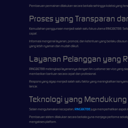
Pembaruan permainan dilakukan secara berkala sehingga koleksi yang ters
Proses yang Transparan d
Kemudahan penggunaan menjadi salah satu fokus utama RINGBET88. Seti
cepat.
Informasi mengenai layanan, promosi, dan ketentuan yang berlaku disus
yang lebih nyaman dan mudah diikuti.
Layanan Pelanggan yang R
RINGBET88 melengkapi layanannya dengan tim customer service yang siap 
memberikan bantuan secara cepat dan profesional.
Respons yang sigap menjadi salah satu faktor yang meningkatkan kenyaman
lancar.
Teknologi yang Mendukun
Selain mengutamakan kecepatan,
RINGBET88
juga memperhatikan aspek k
Pembaruan sistem dilakukan secara berkala guna menjaga performa sekalig
mengakses platform.