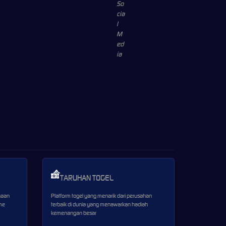
TARUHAN TOGEL
haan
Platform togel yang menarik dari perusahan
ame
terbaik di dunia yang menawarkan hadiah
kemenangan besar