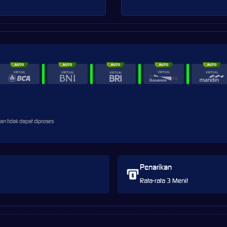
an tidak dapat diproses
Penarikan
Rata-rata 3 Menit