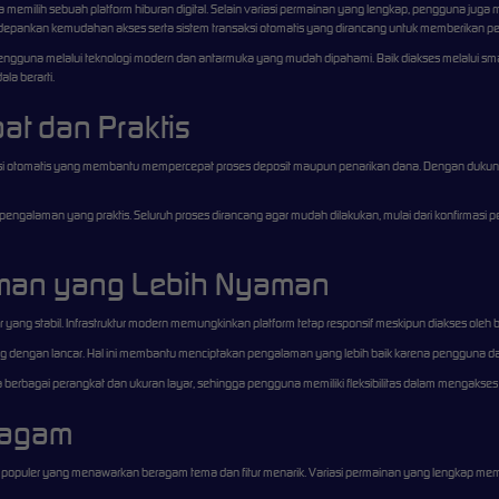
a memilih sebuah platform hiburan digital. Selain variasi permainan yang lengkap, pengguna juga m
pankan kemudahan akses serta sistem transaksi otomatis yang dirancang untuk memberikan pe
una melalui teknologi modern dan antarmuka yang mudah dipahami. Baik diakses melalui smart
la berarti.
at dan Praktis
i otomatis yang membantu mempercepat proses deposit maupun penarikan dana. Dengan dukungan
engalaman yang praktis. Seluruh proses dirancang agar mudah dilakukan, mulai dari konfirmasi p
laman yang Lebih Nyaman
r yang stabil. Infrastruktur modern memungkinkan platform tetap responsif meskipun diakses ol
g dengan lancar. Hal ini membantu menciptakan pengalaman yang lebih baik karena pengguna dapa
 berbagai perangkat dan ukuran layar, sehingga pengguna memiliki fleksibilitas dalam mengakse
ragam
ia populer yang menawarkan beragam tema dan fitur menarik. Variasi permainan yang lengkap me