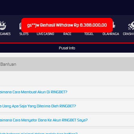
gs**jw Berhasil Withdraw Rp 8.388.000,00
 GAMES
SLOTS
LIVE CASINO
RACE
TOGEL
OLAHRAGA
CRASH
Pusat Info
 Bantuan
aimana Cara Membuat Akun Di RINGBET?
a Uang Apa Saja Yang Diterima Oleh RINGBET?
aimana Cara Menyetor Dana Ke Akun RINGBET Saya?