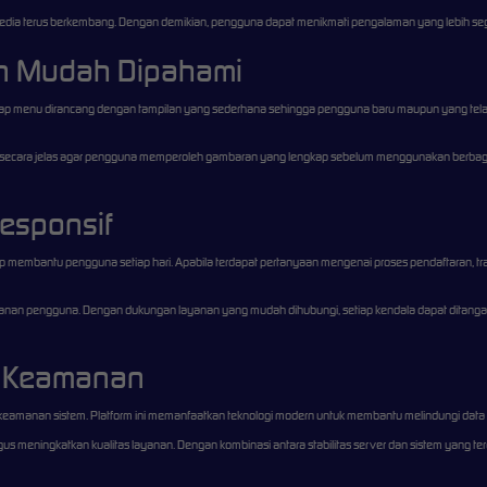
edia terus berkembang. Dengan demikian, pengguna dapat menikmati pengalaman yang lebih segar 
an Mudah Dipahami
ap menu dirancang dengan tampilan yang sederhana sehingga pengguna baru maupun yang te
un secara jelas agar pengguna memperoleh gambaran yang lengkap sebelum menggunakan berbaga
esponsif
membantu pengguna setiap hari. Apabila terdapat pertanyaan mengenai proses pendaftaran, tra
an pengguna. Dengan dukungan layanan yang mudah dihubungi, setiap kendala dapat ditangani leb
g Keamanan
eamanan sistem. Platform ini memanfaatkan teknologi modern untuk membantu melindungi data 
us meningkatkan kualitas layanan. Dengan kombinasi antara stabilitas server dan sistem yang 