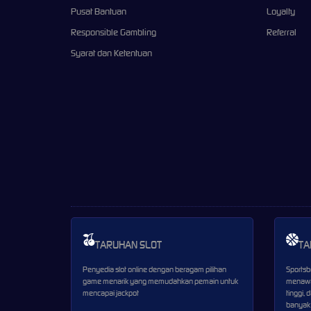
Pusat Bantuan
Loyalty
Responsible Gambling
Referral
Syarat dan Ketentuan
TARUHAN SLOT
TA
Penyedia slot online dengan beragam pilihan
Sportsb
game menarik yang memudahkan pemain untuk
menawar
mencapai jackpot
tinggi,
banyak 