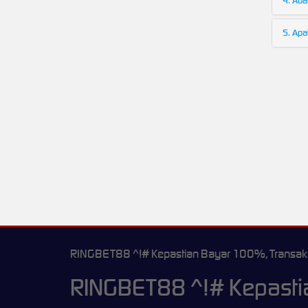
4. Ada
5. Apa
RINGBET88 ^!# Kepastian Bayar 100%, Transaksi
RINGBET88 ^!# Kepastia