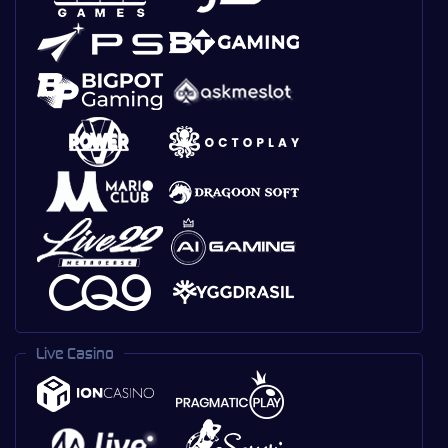
Live Casino