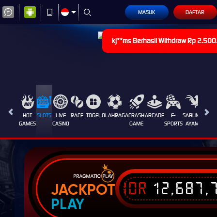
MASUK
DAFTAR
kj**ms Berhasil Withdraw Rp 2.50
HOT
SLOTS
LIVE
RACE
TOGEL
OLAHRAGA
CRASH
ARCADE
E-
SABUNG
PROM
GAMES
CASINO
GAME
SPORTS
AYAM
IDR
12,687,
JACKPOT
PLAY