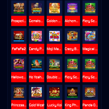
Prosperity Gods
Gemstone Rush
Golden Pixiu
Alchemy Quest Level Up
Fiery Sevens Hot 50
FaFaFa2
Candy Pop 2
Moji Mania
Crazy Bomber
Magical Lamp
Halloween Vacation
Ho Yeah Monkey
Double Fortune
Fiery Sevens Hot 100
Fiery Sevens Hot 20
Princess Wang
Gold West
Lucky Koi
King Pharaoh
Panda Opera