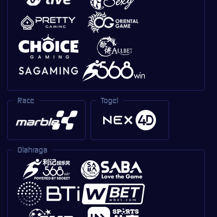
Race
Togel
Olahraga