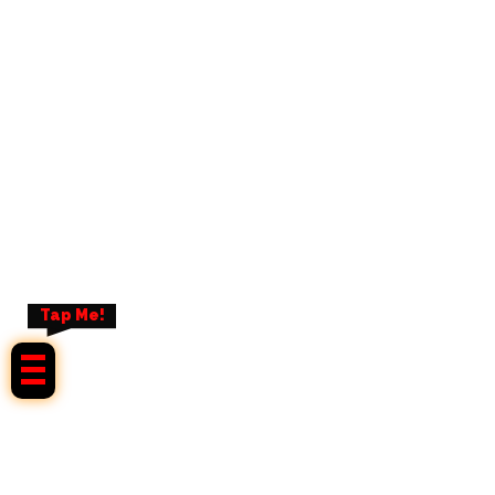
Tap Me!