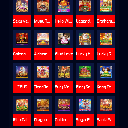
Sexy Vegas
Muay Thai Fighter
Hallo Win Party
Legendary Beasts Saga
Brothers Kingdom 2
Golden Chicken
Alchemy Quest Jackpot
First Love
Lucky Horse
Lucky Snake Wheel
ZEUS
Tiger Dance
Fury Max Lucky Road
Fiery Sevens Hot 5
Kong The Striker
Rich Caishen
Dragon Gold SA
Golden Monkey
Sugar Party
Santa Wild Drop