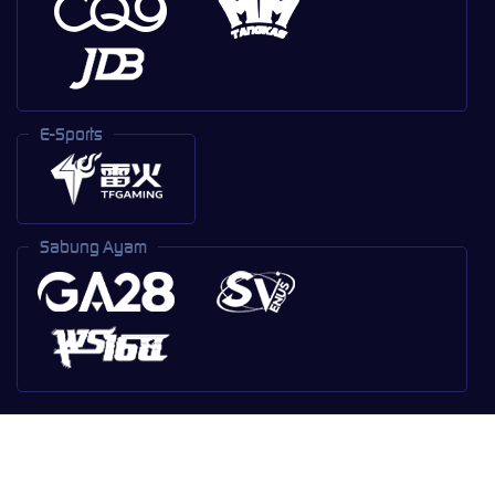
E-Sports
Sabung Ayam