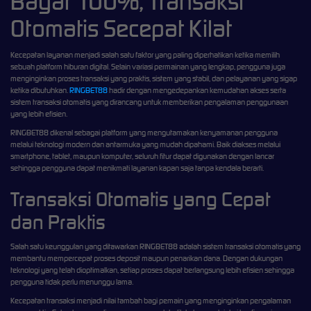
Bayar 100%, Transaksi
Otomatis Secepat Kilat
Kecepatan layanan menjadi salah satu faktor yang paling diperhatikan ketika memilih
sebuah platform hiburan digital. Selain variasi permainan yang lengkap, pengguna juga
menginginkan proses transaksi yang praktis, sistem yang stabil, dan pelayanan yang sigap
ketika dibutuhkan.
RINGBET88
hadir dengan mengedepankan kemudahan akses serta
sistem transaksi otomatis yang dirancang untuk memberikan pengalaman penggunaan
yang lebih efisien.
RINGBET88 dikenal sebagai platform yang mengutamakan kenyamanan pengguna
melalui teknologi modern dan antarmuka yang mudah dipahami. Baik diakses melalui
smartphone, tablet, maupun komputer, seluruh fitur dapat digunakan dengan lancar
sehingga pengguna dapat menikmati layanan kapan saja tanpa kendala berarti.
Transaksi Otomatis yang Cepat
dan Praktis
Salah satu keunggulan yang ditawarkan RINGBET88 adalah sistem transaksi otomatis yang
membantu mempercepat proses deposit maupun penarikan dana. Dengan dukungan
teknologi yang telah dioptimalkan, setiap proses dapat berlangsung lebih efisien sehingga
pengguna tidak perlu menunggu lama.
Kecepatan transaksi menjadi nilai tambah bagi pemain yang menginginkan pengalaman