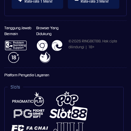
Rata-rata 1 Menit
Rata-rata 3 Menit
Tanggung Jawab
Browser Yang
Bermain
Didukung
©2026 RINGBET88. Hak cipta
dilindungi | 18+
Platform Penyedia Layanan
Slots