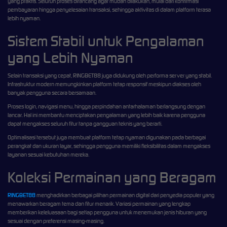
yang praktis. Seluruh proses dirancang agar mudah dilakukan, mulai dari konfirmasi
pembayaran hingga penyelesaian transaksi, sehingga aktivitas di dalam platform terasa
lebih nyaman.
Sistem Stabil untuk Pengalaman
yang Lebih Nyaman
Selain transaksi yang cepat, RINGBET88 juga didukung oleh performa server yang stabil.
Infrastruktur modern memungkinkan platform tetap responsif meskipun diakses oleh
banyak pengguna secara bersamaan.
Proses login, navigasi menu, hingga perpindahan antarhalaman berlangsung dengan
lancar. Hal ini membantu menciptakan pengalaman yang lebih baik karena pengguna
dapat mengakses seluruh fitur tanpa gangguan teknis yang berarti.
Optimalisasi tersebut juga membuat platform tetap nyaman digunakan pada berbagai
perangkat dan ukuran layar, sehingga pengguna memiliki fleksibilitas dalam mengakses
layanan sesuai kebutuhan mereka.
Koleksi Permainan yang Beragam
RINGBET88
menghadirkan berbagai pilihan permainan digital dari penyedia populer yang
menawarkan beragam tema dan fitur menarik. Variasi permainan yang lengkap
memberikan keleluasaan bagi setiap pengguna untuk menemukan jenis hiburan yang
sesuai dengan preferensi masing-masing.